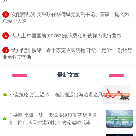
​实配网配资 吴秉琪任华侨城党委副书记、董事，提名为
3
总经理人选
​人人生 中国国航(00753)建议委任刘铁祥为执行董事
4
​散户配资 快评丨数十家宠物医院抱团“统一定价”，别让行
5
业自救变垄断
最新文章
小麦策略 浙江温岭：渔船推迟出海泊港避风
广盛网 瓣瓣一线｜天津将建设智慧货运通
道，降低从天津港到北京物流运输成本