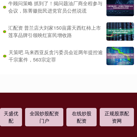
牛顾问策略 抓到了！揭问题油厂商全程参与
会议，陈菁徽批民进党官员公然说谎
汇配资 普兰店大刘家150亩露天西红柿上市
莲享品牌引领映红富民增收路
天策吧 马来西亚反贪污委员会近两年提控逾
千宗案件，563宗定罪
天盛优
全国炒股配资
在线炒股
正规股票配
配
门户
配资
资网