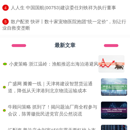
​人人生 中国国航(00753)建议委任刘铁祥为执行董事
4
​散户配资 快评丨数十家宠物医院抱团“统一定价”，别让行
5
业自救变垄断
最新文章
小麦策略 浙江温岭：渔船推迟出海泊港避风
广盛网 瓣瓣一线｜天津将建设智慧货运通
道，降低从天津港到北京物流运输成本
牛顾问策略 抓到了！揭问题油厂商全程参与
会议，陈菁徽批民进党官员公然说谎
汇配资 普兰店大刘家150亩露天西红柿上市