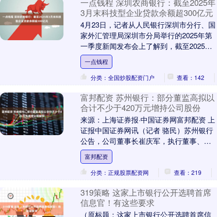
一点钱程 深圳农商银行：截至2025年
3月末科技型企业贷款余额超300亿元
4月23日，记者从人民银行深圳市分行、国
家外汇管理局深圳市分局举行的2025年第
一季度新闻发布会上了解到，截至2025年3
月末，深圳农商银行科技型企业贷款余额
一点钱程
已....
分类：全国炒股配资门户
查看：142
富邦配资 苏州银行：部分董监高拟以
合计不少于420万元增持公司股份
来源：上海证券报·中国证券网富邦配资 上
证报中国证券网讯（记者 骆民）苏州银行
公告，公司董事长崔庆军，执行董事、行
长王强，监事会主席沈琪，执行董事、副
富邦配资
行长李伟，....
分类：正规股票配资网
查看：219
319策略 这家上市银行公开选聘首席
信息官！有这些要求
（原标题：这家上市银行公开选聘首席信