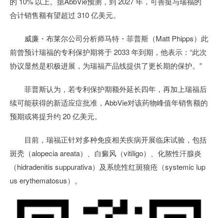
的 10% 以上。据AbbVie预测，到 2027 年，可善挺与瑞福的
合计销售额有望超过 310 亿美元。
威廉・布莱尔公司分析师马特・菲普斯（Matt Phipps）此
前曾预计瑞福的专利保护期将于 2033 年到期，他表示：“此次
协议显然是积极进展，为瑞福产品线提供了更长期的保护。”
菲普斯认为，若专利保护期额外延长四年，再加上瑞福后
续可能获得的新适应症批准，AbbVie对该药物峰值年销售额的
预期或将提升约 20 亿美元。
目前，瑞福正针对多种免疫相关疾病开展临床试验，包括
斑秃（alopecia areata）、白癜风（vitiligo）、化脓性汗腺炎
（hidradenitis suppurativa）及系统性红斑狼疮（systemic lup
us erythematosus）。