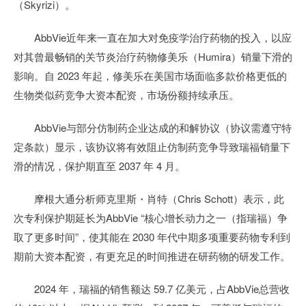
（Skyrizi）。
AbbVie近年来一直在加大对免疫学治疗药物的投入，以应
对其曾最畅销的关节炎治疗药物修美乐（Humira）销量下滑的
影响。自 2023 年起，修美乐在美国市场面临多款价格更低的
生物类似药竞争大资本配资，市场份额持续承压。
AbbVie与部分仿制药企业达成的和解协议（协议需遵守特
定条款）显示，该协议将有效阻止仿制药竞争导致瑞福销量下
滑的情况，保护期直至 2037 年 4 月。
摩根大通分析师克里斯・肖特（Chris Schott）表示，此
次专利保护期延长为AbbVie “核心增长动力之一（指瑞福）争
取了更多时间”，使其能在 2030 年代中期多项重要药物专利到
期前大资本配资，有更充足的时间推进在研药物的研发工作。
2024 年，瑞福的销售额达 59.7 亿美元，占AbbVie总营收