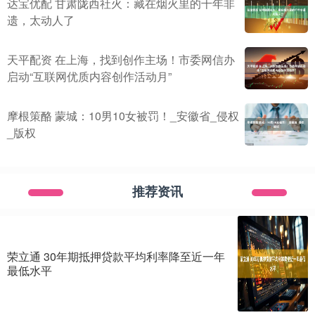
达宝优配 甘肃陇西社火：藏在烟火里的千年非
遗，太动人了
天平配资 在上海，找到创作主场！市委网信办
启动“互联网优质内容创作活动月”
摩根策酪 蒙城：10男10女被罚！_安徽省_侵权
_版权
推荐资讯
荣立通 30年期抵押贷款平均利率降至近一年
最低水平