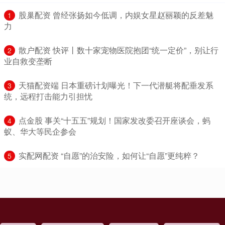
​股巢配资 曾经张扬如今低调，内娱女星赵丽颖的反差魅
1
力
​散户配资 快评丨数十家宠物医院抱团“统一定价”，别让行
2
业自救变垄断
​天猫配资端 日本重磅计划曝光！下一代潜艇将配垂发系
3
统，远程打击能力引担忧
​点金股 事关“十五五”规划！国家发改委召开座谈会，蚂
4
蚁、华大等民企参会
​实配网配资 “自愿”的治安险，如何让“自愿”更纯粹？
5