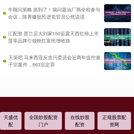
牛顾问策略 抓到了！揭问题油厂商全程参与
会议，陈菁徽批民进党官员公然说谎
汇配资 普兰店大刘家150亩露天西红柿上市
莲享品牌引领映红富民增收路
天策吧 马来西亚反贪污委员会近两年提控逾
千宗案件，563宗定罪
天盛优
全国炒股配资
在线炒股
正规股票配
配
门户
配资
资网