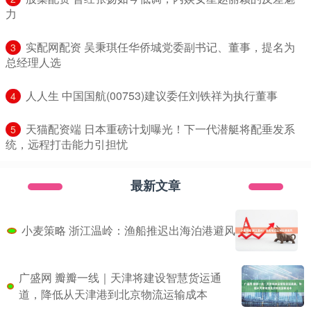
力
​实配网配资 吴秉琪任华侨城党委副书记、董事，提名为
3
总经理人选
​人人生 中国国航(00753)建议委任刘铁祥为执行董事
4
​天猫配资端 日本重磅计划曝光！下一代潜艇将配垂发系
5
统，远程打击能力引担忧
最新文章
小麦策略 浙江温岭：渔船推迟出海泊港避风
广盛网 瓣瓣一线｜天津将建设智慧货运通
道，降低从天津港到北京物流运输成本