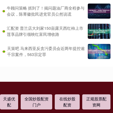
牛顾问策略 抓到了！揭问题油厂商全程参与
会议，陈菁徽批民进党官员公然说谎
汇配资 普兰店大刘家150亩露天西红柿上市
莲享品牌引领映红富民增收路
天策吧 马来西亚反贪污委员会近两年提控逾
千宗案件，563宗定罪
天盛优
全国炒股配资
在线炒股
正规股票配
配
门户
配资
资网