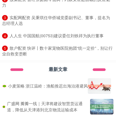
力
​实配网配资 吴秉琪任华侨城党委副书记、董事，提名为
3
总经理人选
​人人生 中国国航(00753)建议委任刘铁祥为执行董事
4
​散户配资 快评丨数十家宠物医院抱团“统一定价”，别让行
5
业自救变垄断
最新文章
小麦策略 浙江温岭：渔船推迟出海泊港避风
广盛网 瓣瓣一线｜天津将建设智慧货运通
道，降低从天津港到北京物流运输成本