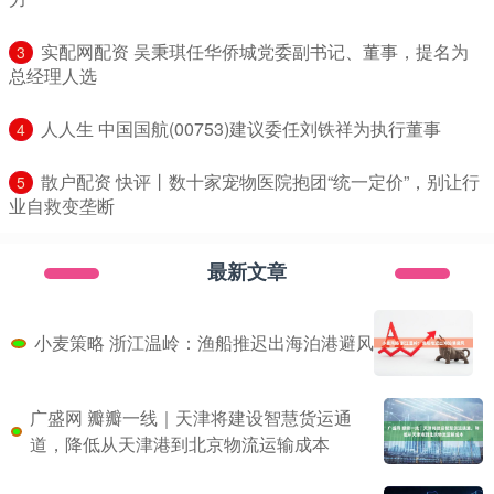
​实配网配资 吴秉琪任华侨城党委副书记、董事，提名为
3
总经理人选
​人人生 中国国航(00753)建议委任刘铁祥为执行董事
4
​散户配资 快评丨数十家宠物医院抱团“统一定价”，别让行
5
业自救变垄断
最新文章
小麦策略 浙江温岭：渔船推迟出海泊港避风
广盛网 瓣瓣一线｜天津将建设智慧货运通
道，降低从天津港到北京物流运输成本