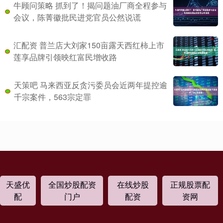
牛顾问策略 抓到了！揭问题油厂商全程参与
会议，陈菁徽批民进党官员公然说谎
汇配资 普兰店大刘家150亩露天西红柿上市
莲享品牌引领映红富民增收路
天策吧 马来西亚反贪污委员会近两年提控逾
千宗案件，563宗定罪
天盛优
全国炒股配资
在线炒股
正规股票配
配
门户
配资
资网