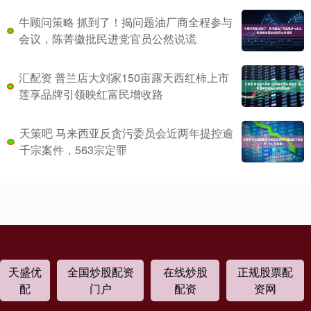
牛顾问策略 抓到了！揭问题油厂商全程参与
会议，陈菁徽批民进党官员公然说谎
汇配资 普兰店大刘家150亩露天西红柿上市
莲享品牌引领映红富民增收路
天策吧 马来西亚反贪污委员会近两年提控逾
千宗案件，563宗定罪
天盛优
全国炒股配资
在线炒股
正规股票配
配
门户
配资
资网