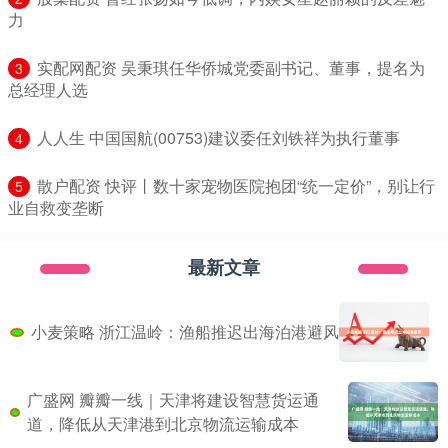
力
​实配网配资 吴秉琪任华侨城党委副书记、董事，提名为
3
总经理人选
​人人生 中国国航(00753)建议委任刘铁祥为执行董事
4
​散户配资 快评丨数十家宠物医院抱团“统一定价”，别让行
5
业自救变垄断
最新文章
小麦策略 浙江温岭：渔船推迟出海泊港避风
广盛网 瓣瓣一线｜天津将建设智慧货运通
道，降低从天津港到北京物流运输成本