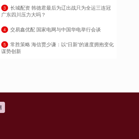
​长城配资 韩德君最后为辽出战只为全运三连冠
3
广东四川压力大吗？
​交易鑫优配 国家电网与中国华电举行会谈
4
​常胜策略 海信贾少谦：以“日新”的速度拥抱变化
5
谋势创新
网