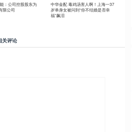
环能：公司控股股东为
中华金配 毒鸡汤害人啊！上海一37
有限公司
岁单身女被问到“你不结婚是否幸
福”飙泪
相关评论