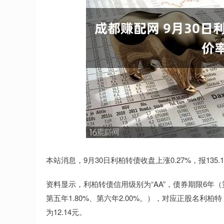
深证成指
14311.01
.68
1.02%
200.89
1
本站消息，9月30日利柏转债收盘上涨0.27%，报135.1
资料显示，利柏转债信用级别为“AA”，债券期限6年（第一年
第五年1.80%、第六年2.00%。），对应正股名利柏特
为12.14元。