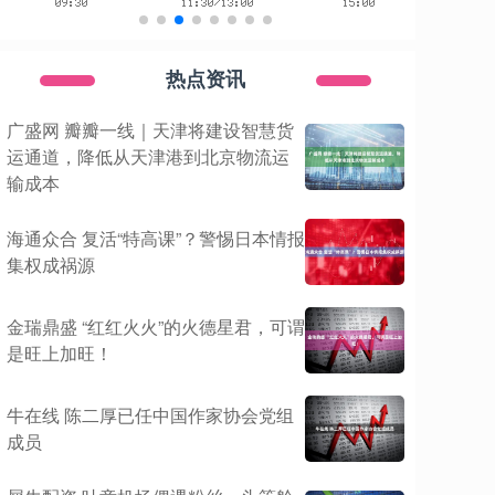
热点资讯
广盛网 瓣瓣一线｜天津将建设智慧货
运通道，降低从天津港到北京物流运
输成本
海通众合 复活“特高课”？警惕日本情报
集权成祸源
金瑞鼎盛 “红红火火”的火德星君，可谓
是旺上加旺！
牛在线 陈二厚已任中国作家协会党组
成员