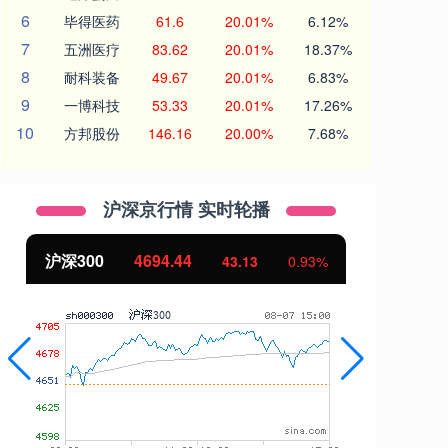
6
毕得医药
61.6
20.01%
6.12%
7
五洲医疗
83.62
20.01%
18.37%
8
耐科装备
49.67
20.01%
6.83%
9
一博科技
53.33
20.01%
17.26%
10
方邦股份
146.16
20.00%
7.68%
沪深京行情 实时轮播
北证50
1134.24
创
11.37
1.01%