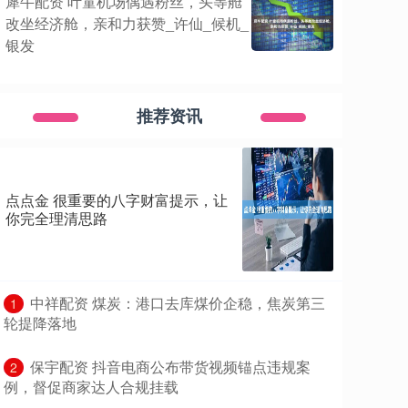
犀牛配资 叶童机场偶遇粉丝，头等舱
改坐经济舱，亲和力获赞_许仙_候机_
银发
推荐资讯
点点金 很重要的八字财富提示，让
你完全理清思路
​中祥配资 煤炭：港口去库煤价企稳，焦炭第三
1
轮提降落地
​保宇配资 抖音电商公布带货视频锚点违规案
2
例，督促商家达人合规挂载