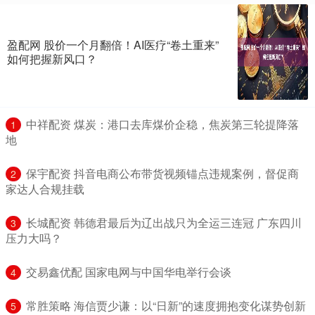
盈配网 股价一个月翻倍！AI医疗“卷土重来”
如何把握新风口？
​中祥配资 煤炭：港口去库煤价企稳，焦炭第三轮提降落
1
地
​保宇配资 抖音电商公布带货视频锚点违规案例，督促商
2
家达人合规挂载
​长城配资 韩德君最后为辽出战只为全运三连冠 广东四川
3
压力大吗？
​交易鑫优配 国家电网与中国华电举行会谈
4
​常胜策略 海信贾少谦：以“日新”的速度拥抱变化谋势创新
5