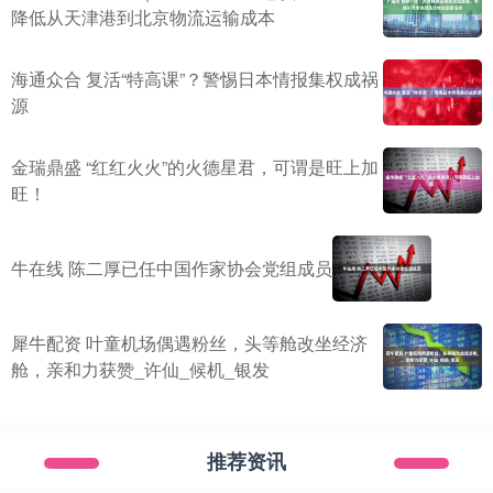
降低从天津港到北京物流运输成本
海通众合 复活“特高课”？警惕日本情报集权成祸
源
金瑞鼎盛 “红红火火”的火德星君，可谓是旺上加
旺！
牛在线 陈二厚已任中国作家协会党组成员
犀牛配资 叶童机场偶遇粉丝，头等舱改坐经济
舱，亲和力获赞_许仙_候机_银发
推荐资讯