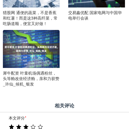
猎股网 通便的蔬菜，不是香蕉
交易鑫优配 国家电网与中国华
和红薯！而是这3种高纤菜，常
电举行会谈
吃肠道顺，便宜又好做！
犀牛配资 叶童机场偶遇粉丝，
头等舱改坐经济舱，亲和力获赞
_许仙_候机_银发
相关评论
本文评分
*