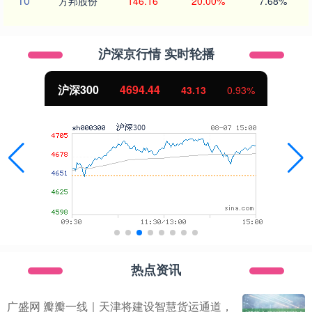
10
方邦股份
146.16
20.00%
7.68%
沪深京行情 实时轮播
4694.44
北证50
43.13
0.93%
热点资讯
广盛网 瓣瓣一线｜天津将建设智慧货运通道，