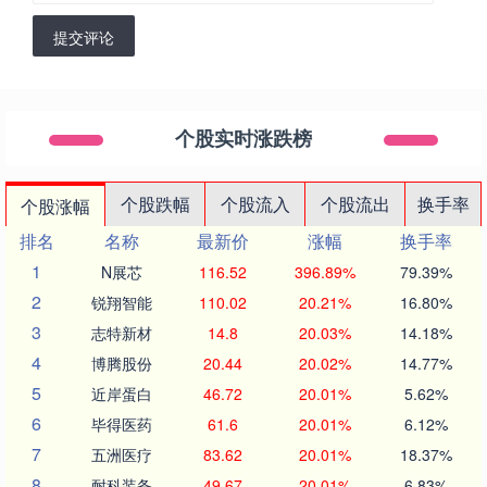
提交评论
个股实时涨跌榜
个股跌幅
个股流入
个股流出
换手率
个股涨幅
排名
名称
最新价
涨幅
换手率
1
N展芯
116.52
396.89%
79.39%
2
锐翔智能
110.02
20.21%
16.80%
3
志特新材
14.8
20.03%
14.18%
4
博腾股份
20.44
20.02%
14.77%
5
近岸蛋白
46.72
20.01%
5.62%
6
毕得医药
61.6
20.01%
6.12%
7
五洲医疗
83.62
20.01%
18.37%
8
耐科装备
49.67
20.01%
6.83%