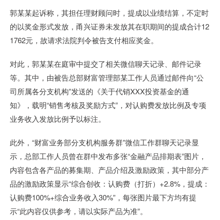
郭某某起诉称，其担任理财顾问时，提成以业绩结算，不定时
的以奖金形式发放，甬兴证券未发放其在职期间的提成合计12
1762元，故请求法院判令被告支付相应奖金。
对此，郭某某在庭审中提交了相关微信聊天记录、邮件记录
等。其中，由被告总部财富管理部某工作人员通过邮件向“公
司所属各分支机构”发送的《关于代销XXX投资基金的通
知》，载明“销售考核及奖励方式”，对认购费发放比例及专项
业务收入发放比例予以标注。
此外，“财富业务部分支机构服务群”微信工作群聊天记录显
示，总部工作人员曾在群中发布多张“金融产品排期表”图片，
内容包含各产品的募集期、产品介绍及激励政策，其中部分产
品的激励政策显示“综合创收：认购费（打折）+2.8%，提成：
认购费100%+综合业务收入30%”，每张图片最下方均有提
示“此内容仅供参考，请以实际产品为准”。