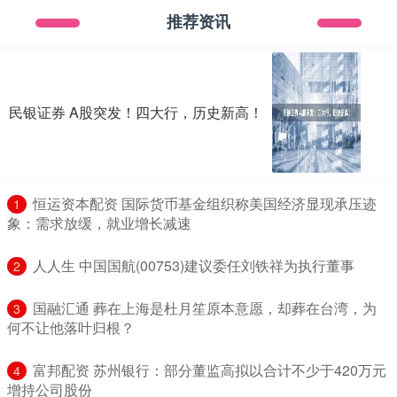
推荐资讯
民银证券 A股突发！四大行，历史新高！
​恒运资本配资 国际货币基金组织称美国经济显现承压迹
1
象：需求放缓，就业增长减速
​人人生 中国国航(00753)建议委任刘铁祥为执行董事
2
​国融汇通 葬在上海是杜月笙原本意愿，却葬在台湾，为
3
何不让他落叶归根？
​富邦配资 苏州银行：部分董监高拟以合计不少于420万元
4
增持公司股份