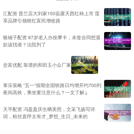
汇配资 普兰店大刘家150亩露天西红柿上市 莲
享品牌引领映红富民增收路
银铺子配资 87岁老人办按摩卡，未签合同想退
款该找谁？法院判了
垒富优配 靠谱的和田玉小众厂家
掌乐策略 “五一”假期全国铁路日均增开约700列
夜间高铁，乘坐要注意什么？一文了解↓
天平配资 冯盈盈庆生晒美照，文采飞扬写诗
词，粉丝直呼太有才_梦想_生日_未来的